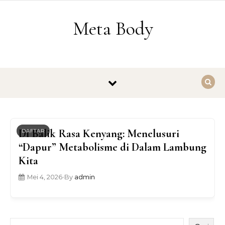
Skip to content
Meta Body
Di Balik Rasa Kenyang: Menelusuri
DAFTAR
“Dapur” Metabolisme di Dalam Lambung
Kita
Mei 4, 2026
•
By
admin